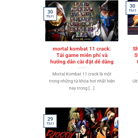
30
Th11
30
Th11
mortal kombat 11 crack:
Sh
Tải game miễn phí và
S
hướng dẫn cài đặt dễ dàng
Mortal Kombat 11 crack là một
trong những từ khóa hot nhất hiện
Ul
nay trong [...]
29
Th11