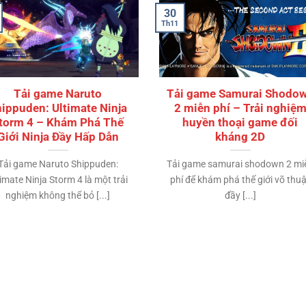
30
Th11
Tải game Naruto
Tải game Samurai Shodo
ippuden: Ultimate Ninja
2 miễn phí – Trải nghiệ
torm 4 – Khám Phá Thế
huyền thoại game đối
Giới Ninja Đầy Hấp Dẫn
kháng 2D
Tải game Naruto Shippuden:
Tải game samurai shodown 2 mi
timate Ninja Storm 4 là một trải
phí để khám phá thế giới võ thu
nghiệm không thể bỏ [...]
đầy [...]