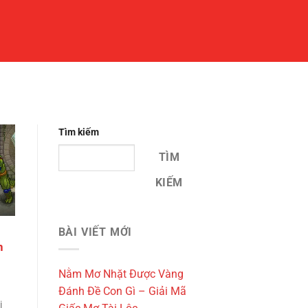
Tìm kiếm
TÌM
KIẾM
BÀI VIẾT MỚI
n
Nằm Mơ Nhặt Được Vàng
Đánh Đề Con Gì – Giải Mã
i