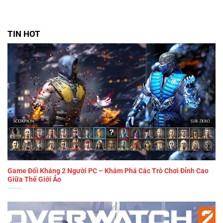
TIN HOT
Game Đối Kháng 2 Người PC – Khám Phá Các Trò Chơi Đỉnh Cao
Giữa Thế Giới Ảo