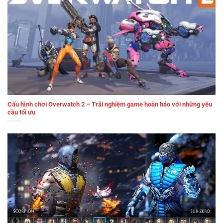
Cấu hình chơi Overwatch 2 – Trải nghiệm game hoàn hảo với những yêu
cầu tối ưu