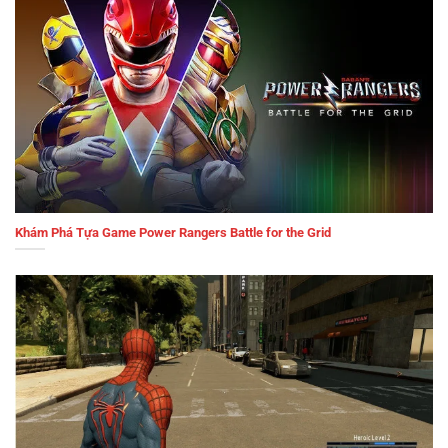
Khám Phá Tựa Game Power Rangers Battle for the Grid