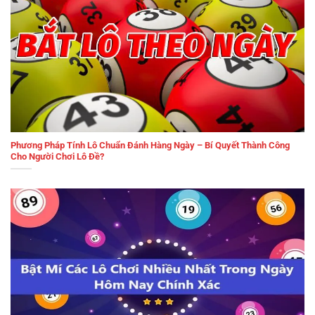
Phương Pháp Tính Lô Chuẩn Đánh Hàng Ngày – Bí Quyết Thành Công
Cho Người Chơi Lô Đề?