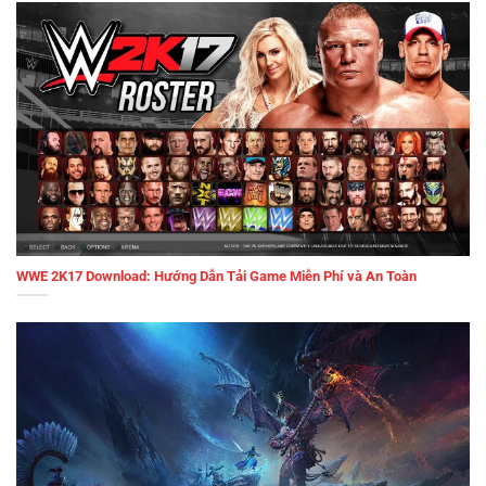
WWE 2K17 Download: Hướng Dẫn Tải Game Miễn Phí và An Toàn