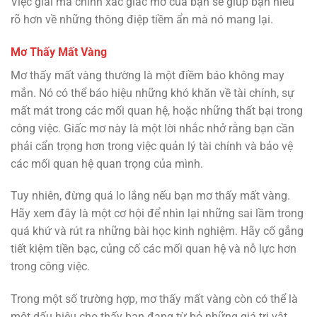
Việc giải mã chính xác giấc mơ của bạn sẽ giúp bạn hiểu
rõ hơn về những thông điệp tiềm ẩn mà nó mang lại.
Mơ Thấy Mất Vàng
Mơ thấy mất vàng thường là một điềm báo không may
mắn. Nó có thể báo hiệu những khó khăn về tài chính, sự
mất mát trong các mối quan hệ, hoặc những thất bại trong
công việc. Giấc mơ này là một lời nhắc nhở rằng bạn cần
phải cẩn trọng hơn trong việc quản lý tài chính và bảo vệ
các mối quan hệ quan trọng của mình.
Tuy nhiên, đừng quá lo lắng nếu bạn mơ thấy mất vàng.
Hãy xem đây là một cơ hội để nhìn lại những sai lầm trong
quá khứ và rút ra những bài học kinh nghiệm. Hãy cố gắng
tiết kiệm tiền bạc, củng cố các mối quan hệ và nỗ lực hơn
trong công việc.
Trong một số trường hợp, mơ thấy mất vàng còn có thể là
một dấu hiệu cho thấy bạn đang từ bỏ những giá trị vật