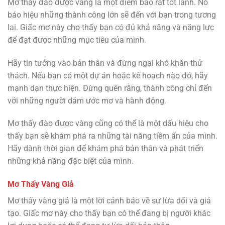
Mơ thấy đào được vàng là một điềm báo rất tốt lành. Nó
báo hiệu những thành công lớn sẽ đến với bạn trong tương
lai. Giấc mơ này cho thấy bạn có đủ khả năng và năng lực
để đạt được những mục tiêu của mình.
Hãy tin tưởng vào bản thân và đừng ngại khó khăn thử
thách. Nếu bạn có một dự án hoặc kế hoạch nào đó, hãy
mạnh dạn thực hiện. Đừng quên rằng, thành công chỉ đến
với những người dám ước mơ và hành động.
Mơ thấy đào được vàng cũng có thể là một dấu hiệu cho
thấy bạn sẽ khám phá ra những tài năng tiềm ẩn của mình.
Hãy dành thời gian để khám phá bản thân và phát triển
những khả năng đặc biệt của mình.
Mơ Thấy Vàng Giả
Mơ thấy vàng giả là một lời cảnh báo về sự lừa dối và giả
tạo. Giấc mơ này cho thấy bạn có thể đang bị người khác