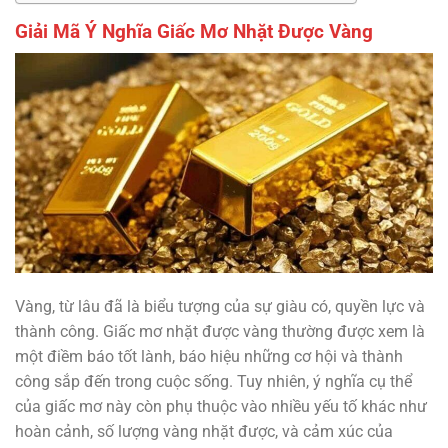
Giải Mã Ý Nghĩa Giấc Mơ Nhặt Được Vàng
Vàng, từ lâu đã là biểu tượng của sự giàu có, quyền lực và
thành công. Giấc mơ nhặt được vàng thường được xem là
một điềm báo tốt lành, báo hiệu những cơ hội và thành
công sắp đến trong cuộc sống. Tuy nhiên, ý nghĩa cụ thể
của giấc mơ này còn phụ thuộc vào nhiều yếu tố khác như
hoàn cảnh, số lượng vàng nhặt được, và cảm xúc của