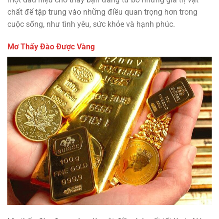
chất để tập trung vào những điều quan trọng hơn trong
cuộc sống, như tình yêu, sức khỏe và hạnh phúc.
Mơ Thấy Đào Được Vàng