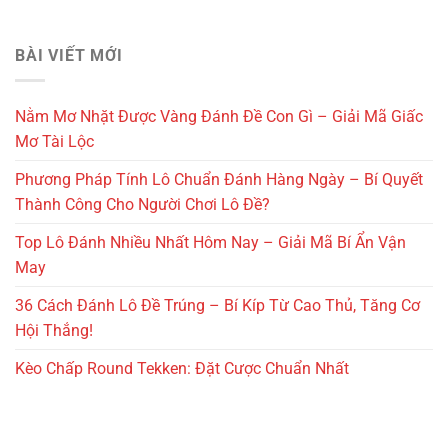
BÀI VIẾT MỚI
Nằm Mơ Nhặt Được Vàng Đánh Đề Con Gì – Giải Mã Giấc
Mơ Tài Lộc
Phương Pháp Tính Lô Chuẩn Đánh Hàng Ngày – Bí Quyết
Thành Công Cho Người Chơi Lô Đề?
Top Lô Đánh Nhiều Nhất Hôm Nay – Giải Mã Bí Ẩn Vận
May
36 Cách Đánh Lô Đề Trúng – Bí Kíp Từ Cao Thủ, Tăng Cơ
Hội Thắng!
Kèo Chấp Round Tekken: Đặt Cược Chuẩn Nhất