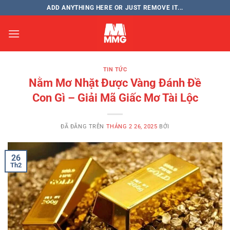
Chuyển
ADD ANYTHING HERE OR JUST REMOVE IT...
đến
nội
dung
TIN TỨC
Nằm Mơ Nhặt Được Vàng Đánh Đề
Con Gì – Giải Mã Giấc Mơ Tài Lộc
ĐÃ ĐĂNG TRÊN
THÁNG 2 26, 2025
BỞI
26
Th2