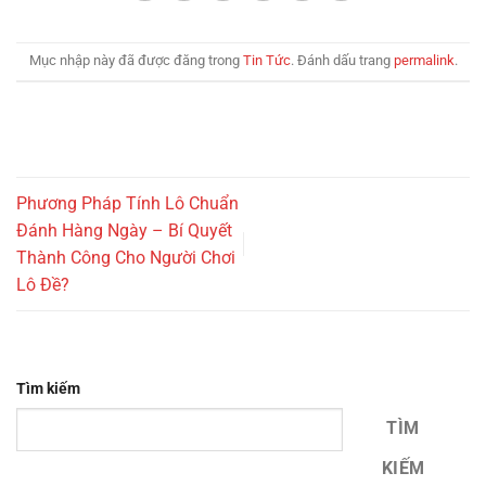
Mục nhập này đã được đăng trong
Tin Tức
. Đánh dấu trang
permalink
.
Phương Pháp Tính Lô Chuẩn
Đánh Hàng Ngày – Bí Quyết
Thành Công Cho Người Chơi
Lô Đề?
Tìm kiếm
TÌM
KIẾM