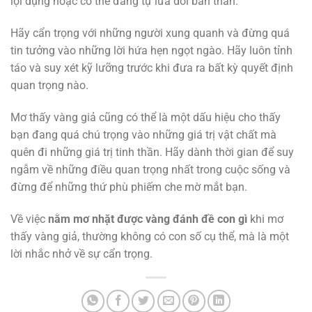
lợi dụng hoặc có thể đang tự lừa dối bản thân.
Hãy cẩn trọng với những người xung quanh và đừng quá
tin tưởng vào những lời hứa hẹn ngọt ngào. Hãy luôn tỉnh
táo và suy xét kỹ lưỡng trước khi đưa ra bất kỳ quyết định
quan trọng nào.
Mơ thấy vàng giả cũng có thể là một dấu hiệu cho thấy
bạn đang quá chú trọng vào những giá trị vật chất mà
quên đi những giá trị tinh thần. Hãy dành thời gian để suy
ngẫm về những điều quan trọng nhất trong cuộc sống và
đừng để những thứ phù phiếm che mờ mắt bạn.
Về việc
nằm mơ nhặt được vàng đánh đề con gì
khi mơ
thấy vàng giả, thường không có con số cụ thể, mà là một
lời nhắc nhở về sự cẩn trọng.