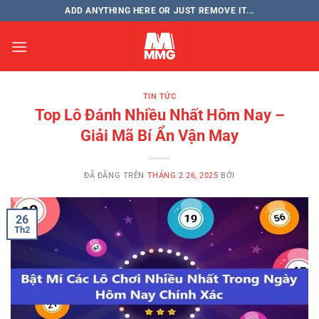
Chuyển
ADD ANYTHING HERE OR JUST REMOVE IT...
đến
nội
dung
TIN TỨC
Top Lô Đánh Nhiều Nhất Hôm Nay –
Giải Mã Bí Ẩn Vận May
ĐÃ ĐĂNG TRÊN
THÁNG 2 26, 2025
BỞI
26
Th2