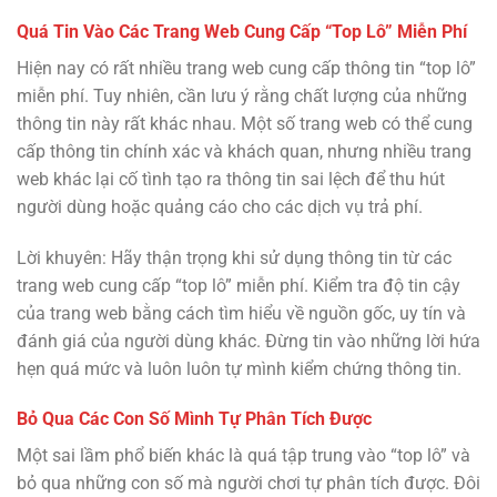
Quá Tin Vào Các Trang Web Cung Cấp “Top Lô” Miễn Phí
Hiện nay có rất nhiều trang web cung cấp thông tin “top lô”
miễn phí. Tuy nhiên, cần lưu ý rằng chất lượng của những
thông tin này rất khác nhau. Một số trang web có thể cung
cấp thông tin chính xác và khách quan, nhưng nhiều trang
web khác lại cố tình tạo ra thông tin sai lệch để thu hút
người dùng hoặc quảng cáo cho các dịch vụ trả phí.
Lời khuyên: Hãy thận trọng khi sử dụng thông tin từ các
trang web cung cấp “top lô” miễn phí. Kiểm tra độ tin cậy
của trang web bằng cách tìm hiểu về nguồn gốc, uy tín và
đánh giá của người dùng khác. Đừng tin vào những lời hứa
hẹn quá mức và luôn luôn tự mình kiểm chứng thông tin.
Bỏ Qua Các Con Số Mình Tự Phân Tích Được
Một sai lầm phổ biến khác là quá tập trung vào “top lô” và
bỏ qua những con số mà người chơi tự phân tích được. Đôi