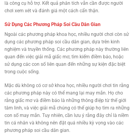
là công cụ hỗ trợ. Kết quả phân tích vẫn cần được người
chơi xem xét và đánh giá một cách cẩn thận.
Sử Dụng Các Phương Pháp Soi Cầu Dân Gian
Ngoài các phương pháp khoa học, nhiều người chơi còn sử
dụng các phương pháp soi cầu dân gian, dựa trên kinh
nghiệm và truyền thống. Các phương pháp này thường liên
quan đến việc giải mã giấc mơ, tìm kiếm điềm báo, hoặc
sử dụng các con số liên quan đến những sự kiện đặc biệt
trong cuộc sống.
Mặc dù không có cơ sở khoa học, nhiều người chơi tin rằng
các phương pháp này có thể mang lại may mắn. Họ cho
rằng giấc mơ và điềm báo là những thông điệp từ thế giới
tâm linh, và việc giải mã chúng có thể giúp họ tìm ra những
con số may mắn. Tuy nhiên, cần lưu ý rằng đây chỉ là niềm
tin cá nhân và không nên đặt quá nhiều kỳ vọng vào các
phương pháp soi cầu dân gian.