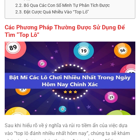
Bỏ Qua Các Con Số Mình Tự Phân Tích Được
Đặt Cược Quá Nhiều Vào “Top Lô”
Các Phương Pháp Thường Được Sử Dụng Để
Tìm “Top Lô”
Sau khi hiểu rõ về ý nghĩa và rủi ro tiềm ẩn của việc dựa
vào “top lô đánh nhiều nhất hôm nay”, chúng ta sẽ khám