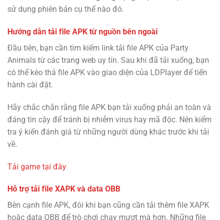
sử dụng phiên bản cụ thể nào đó.
Hướng dẫn tải file APK từ nguồn bên ngoài
Đầu tiên, bạn cần tìm kiếm link tải file APK của Party
Animals từ các trang web uy tín. Sau khi đã tải xuống, bạn
có thể kéo thả file APK vào giao diện của LDPlayer để tiến
hành cài đặt.
Hãy chắc chắn rằng file APK bạn tải xuống phải an toàn và
đáng tin cậy để tránh bị nhiễm virus hay mã độc. Nên kiểm
tra ý kiến đánh giá từ những người dùng khác trước khi tải
về.
Tải game tại đây
Hỗ trợ tải file XAPK và data OBB
Bên cạnh file APK, đôi khi bạn cũng cần tải thêm file XAPK
hoặc data OBB để trò chơi chạy mượt mà hơn. Những file