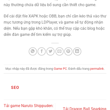
này thường chứa dữ liệu bổ sung cần thiết cho game.
Để cài đặt file XAPK hoặc OBB, bạn chỉ cần kéo thả vào thư
mục tương ứng trong LDPlayer, và game sẽ tự động nhận
diện. Nếu bạn gặp khó khăn, có thể truy cập các blog hoặc
diễn đàn game để tìm kiếm sự trợ giúp.
Mục nhập này đã được đăng trong
Game PC
. Đánh dấu trang
permalink
.
SEO
Tải game Naruto Shippuden:
Tải Dragon Ball Sparking