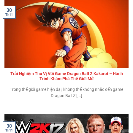
30
Th11
Trải Nghiệm Thú Vị Với Game Dragon Ball Z Kakarot – Hành
Trình Khám Phá Thế Giới Mở
Trong thế giới game hiện đại, không thể không nhắc đến game
Dragon Ball Z [...]
30
Th11