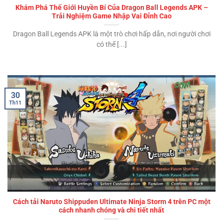
Khám Phá Thế Giới Huyền Bí Của Dragon Ball Legends APK –
Trải Nghiệm Game Nhập Vai Đỉnh Cao
Dragon Ball Legends APK là một trò chơi hấp dẫn, nơi người chơi
có thể [...]
30
Th11
Cách tải Naruto Shippuden Ultimate Ninja Storm 4 trên PC một
cách nhanh chóng và chi tiết nhất