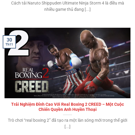
Cách tải Naruto Shippuden Ultimate Ninja Storm 4 là điều mà
nhiều game thủ đang [...]
30
Th11
Trải Nghiệm Đỉnh Cao Với Real Boxing 2 CREED – Một Cuộc
Chiến Quyền Anh Huyền Thoại
Trò chơi “real boxing 2” đã tạo ra một làn sóng mới trong thế giới
[...]