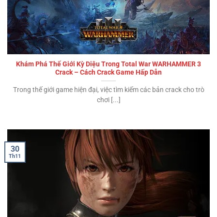
Khám Phá Thế Giới Kỳ Diệu Trong Total War WARHAMMER 3
Crack – Cách Crack Game Hấp Dẫn
Trong thế giới game hiện đại, việc tìm kiếm các bản crack cho trò
chơi [...]
30
Th11