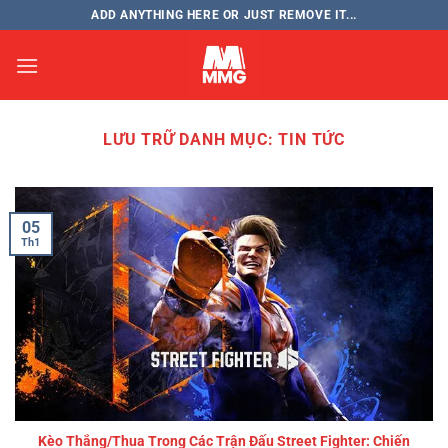
Chuyển
ADD ANYTHING HERE OR JUST REMOVE IT...
đến
nội
dung
LƯU TRỮ DANH MỤC:
TIN TỨC
05
Th1
Kèo Thắng/Thua Trong Các Trận Đấu Street Fighter: Chiến