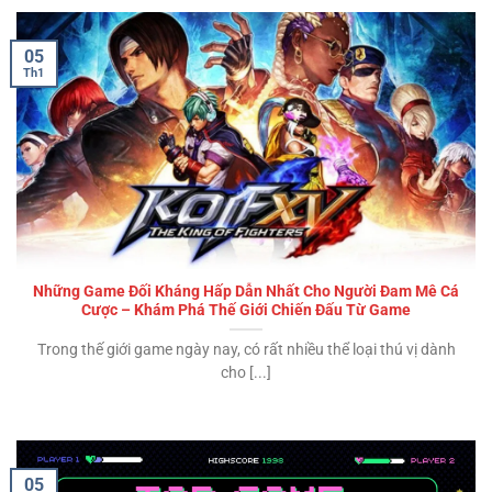
05
Th1
Những Game Đối Kháng Hấp Dẫn Nhất Cho Người Đam Mê Cá
Cược – Khám Phá Thế Giới Chiến Đấu Từ Game
Trong thế giới game ngày nay, có rất nhiều thể loại thú vị dành
cho [...]
05