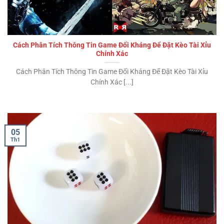
Cách Phân Tích Thông Tin Game Đối Kháng Để Đặt Kèo Tài Xỉu
Chính Xác
Cách Phân Tích Thông Tin Game Đối Kháng Để Đặt Kèo Tài Xỉu
Chính Xác [...]
05
Th1