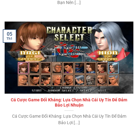
Bạn Nên [...]
05
Th1
Cá Cược Game Đối Kháng: Lựa Chọn Nhà Cái Uy Tín Để Đảm
Bảo Lợi Nhuận
Cá Cược Game Đối Kháng: Lựa Chọn Nhà Cái Uy Tín Để Đảm
Bảo Lợi [...]