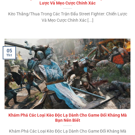
Lược Và Mẹo Cược Chính Xác
Kèo Thắng/Thua Trong Các Trận Đấu Street Fighter: Chiến Lược
Và Mẹo Cược Chính Xác [...]
05
Th1
Khám Phá Các Loại Kèo Độc Lạ Dành Cho Game Đối Kháng Mà
Bạn Nên Biết
Khám Phá Các Loại Kèo Độc Lạ Dành Cho Game Đối Kháng Mà