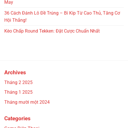
May
36 Cách Đánh Lô Đề Trúng – Bí Kíp Từ Cao Thủ, Tăng Cơ
Hội Thắng!
Kèo Chấp Round Tekken: Đặt Cược Chuẩn Nhất
Archives
Tháng 2 2025
Tháng 1 2025
Tháng mười một 2024
Categories