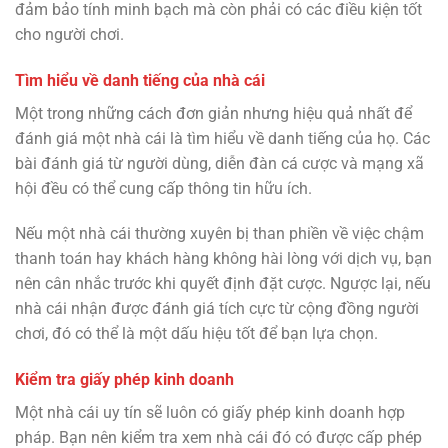
đảm bảo tính minh bạch mà còn phải có các điều kiện tốt
cho người chơi.
Tìm hiểu về danh tiếng của nhà cái
Một trong những cách đơn giản nhưng hiệu quả nhất để
đánh giá một nhà cái là tìm hiểu về danh tiếng của họ. Các
bài đánh giá từ người dùng, diễn đàn cá cược và mạng xã
hội đều có thể cung cấp thông tin hữu ích.
Nếu một nhà cái thường xuyên bị than phiền về việc chậm
thanh toán hay khách hàng không hài lòng với dịch vụ, bạn
nên cân nhắc trước khi quyết định đặt cược. Ngược lại, nếu
nhà cái nhận được đánh giá tích cực từ cộng đồng người
chơi, đó có thể là một dấu hiệu tốt để bạn lựa chọn.
Kiểm tra giấy phép kinh doanh
Một nhà cái uy tín sẽ luôn có giấy phép kinh doanh hợp
pháp. Bạn nên kiểm tra xem nhà cái đó có được cấp phép