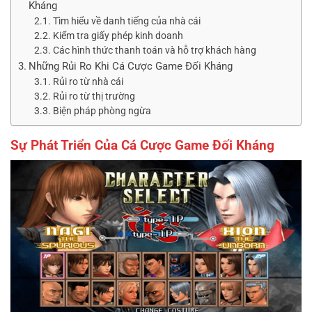
Kháng
Tìm hiểu về danh tiếng của nhà cái
Kiểm tra giấy phép kinh doanh
Các hình thức thanh toán và hỗ trợ khách hàng
Những Rủi Ro Khi Cá Cược Game Đối Kháng
Rủi ro từ nhà cái
Rủi ro từ thị trường
Biện pháp phòng ngừa
Sự Phát Triển Của Cá Cược Game Đối Kháng