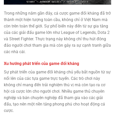
Trong những năm gần đây, cá cược game đối kháng đã trở
thành một hiện tượng toàn cầu, không chỉ ở Việt Nam mà
còn trên toàn thế giới. Sự phổ biến này đến từ sự gia tăng
của các giải đấu game lớn như League of Legends, Dota 2
và Street Fighter. Thực trạng này không chỉ thu hút đông
đảo người chơi tham gia mà còn gây ra sự cạnh tranh giữa
các nhà cái.
Xu hướng phát triển của game đối kháng
Sự phát triển của game đối kháng chủ yếu bắt nguồn từ sự
nổi lên của các tựa game trực tuyến. Các trò chơi này
không chỉ mang đến trải nghiệm thú vị mà còn tạo ra cơ
hội cá cược lớn cho người chơi. Nhiều game thủ chuyên
nghiệp và bán chuyên nghiệp đã tham gia vào các giải
đấu, tạo nên một nền tảng phong phú cho hoạt động cá
cược.