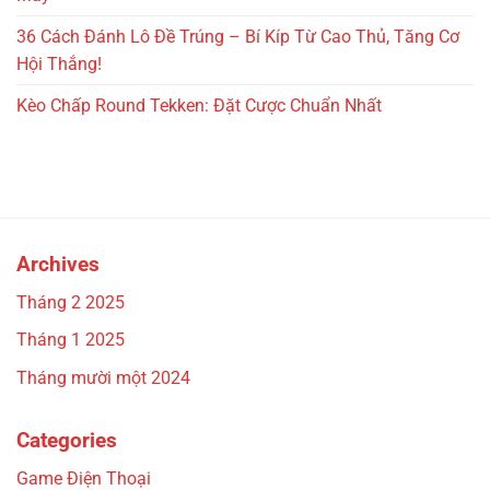
36 Cách Đánh Lô Đề Trúng – Bí Kíp Từ Cao Thủ, Tăng Cơ
Hội Thắng!
Kèo Chấp Round Tekken: Đặt Cược Chuẩn Nhất
Archives
Tháng 2 2025
Tháng 1 2025
Tháng mười một 2024
Categories
Game Điện Thoại