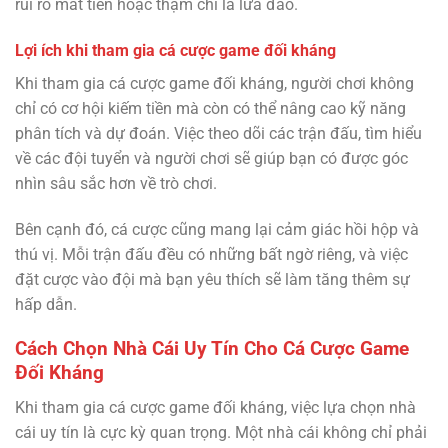
rủi ro mất tiền hoặc thậm chí là lừa đảo.
Lợi ích khi tham gia cá cược game đối kháng
Khi tham gia cá cược game đối kháng, người chơi không
chỉ có cơ hội kiếm tiền mà còn có thể nâng cao kỹ năng
phân tích và dự đoán. Việc theo dõi các trận đấu, tìm hiểu
về các đội tuyển và người chơi sẽ giúp bạn có được góc
nhìn sâu sắc hơn về trò chơi.
Bên cạnh đó, cá cược cũng mang lại cảm giác hồi hộp và
thú vị. Mỗi trận đấu đều có những bất ngờ riêng, và việc
đặt cược vào đội mà bạn yêu thích sẽ làm tăng thêm sự
hấp dẫn.
Cách Chọn Nhà Cái Uy Tín Cho Cá Cược Game
Đối Kháng
Khi tham gia cá cược game đối kháng, việc lựa chọn nhà
cái uy tín là cực kỳ quan trọng. Một nhà cái không chỉ phải