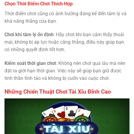
Chọn Thời Điểm Chơi Thích Hợp
Thời điểm chơi cũng có ảnh hưởng đáng kể đến tâm lý và
khả năng thắng của bạn.
Chơi khi tâm lý ổn định
: Hãy chơi khi bạn cảm thấy thoải
mái, không bị áp lực hoặc căng thẳng, điều này giúp bạn
có những quyết định tốt hơn.
Kiểm soát thời gian chơi
: Không nên chơi quá lâu mà nên
đặt ra giới hạn thời gian. Việc này sẽ giúp bạn giữ được
tinh thần tỉnh táo và không bị cuốn vào cuộc chơi.
Những Chiến Thuật Chơi Tài Xỉu Đỉnh Cao