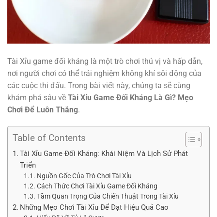
Tài Xỉu game đối kháng là một trò chơi thú vị và hấp dẫn,
nơi người chơi có thể trải nghiệm không khí sôi động của
các cuộc thi đấu. Trong bài viết này, chúng ta sẽ cùng
khám phá sâu về
Tài Xỉu Game Đối Kháng Là Gì? Mẹo
Chơi Để Luôn Thắng
.
Table of Contents
Tài Xỉu Game Đối Kháng: Khái Niệm Và Lịch Sử Phát
Triển
Nguồn Gốc Của Trò Chơi Tài Xỉu
Cách Thức Chơi Tài Xỉu Game Đối Kháng
Tầm Quan Trọng Của Chiến Thuật Trong Tài Xỉu
Những Mẹo Chơi Tài Xỉu Để Đạt Hiệu Quả Cao