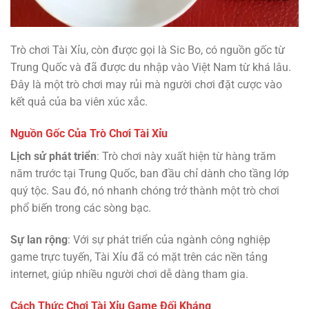
Trò chơi Tài Xỉu, còn được gọi là Sic Bo, có nguồn gốc từ
Trung Quốc và đã được du nhập vào Việt Nam từ khá lâu.
Đây là một trò chơi may rủi mà người chơi đặt cược vào
kết quả của ba viên xúc xắc.
Nguồn Gốc Của Trò Chơi Tài Xỉu
Lịch sử phát triển
: Trò chơi này xuất hiện từ hàng trăm
năm trước tại Trung Quốc, ban đầu chỉ dành cho tầng lớp
quý tộc. Sau đó, nó nhanh chóng trở thành một trò chơi
phổ biến trong các sòng bạc.
Sự lan rộng
: Với sự phát triển của ngành công nghiệp
game trực tuyến, Tài Xỉu đã có mặt trên các nền tảng
internet, giúp nhiều người chơi dễ dàng tham gia.
Cách Thức Chơi Tài Xỉu Game Đối Kháng