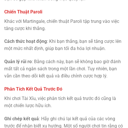
Chiến Thuật Paroli
Khác với Martingale, chiến thuật Paroli tập trung vào việc
tăng cược khi thắng.
Cách thức hoạt động
: Khi bạn thắng, bạn sẽ tăng cược lên
một mức nhất định, giúp bạn tối đa hóa lợi nhuận.
Quản lý rủi ro
: Bằng cách này, bạn sẽ không bao giờ đánh
mất tất cả ngân sách trong một lần chơi. Tuy nhiên, bạn
vẫn cần theo dõi kết quả và điều chỉnh cược hợp lý.
Phân Tích Kết Quả Trước Đó
Khi chơi Tài Xỉu, việc phân tích kết quả trước đó cũng là
một chiến lược hữu ích.
Ghi chép kết quả
: Hãy ghi chú lại kết quả của các vòng
trước để nhận biết xu hướng. Một số người chơi tin rằng có