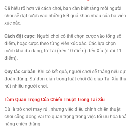
Để hiểu rõ hơn về cách chơi, bạn cần biết rằng mỗi người
chơi sẽ đặt cược vào những kết quả khác nhau của ba viên
xúc xắc.
Cách đặt cược
: Người chơi có thể chọn cược vào tổng số
điểm, hoặc cược theo từng viên xúc xắc. Các lựa chọn
cược khá đa dạng, từ Tài (trên 10 điểm) đến Xỉu (dưới 11
điểm).
Quy tắc cơ bản
: Khi có kết quả, người chơi sẽ thắng nếu dự
đoán đúng. Sự đơn giản trong luật chơi đã giúp Tài Xỉu thu
hút nhiều người chơi.
Tầm Quan Trọng Của Chiến Thuật Trong Tài Xỉu
Dù là trò chơi may rủi, nhưng việc điều chỉnh chiến thuật
chơi cũng đóng vai trò quan trọng trong việc tối ưu hóa khả
năng chiến thắng.