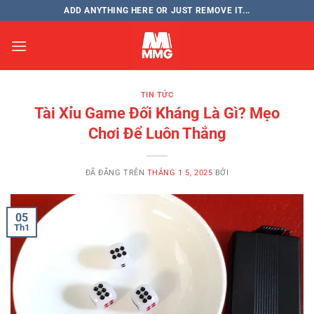
Chuyển
ADD ANYTHING HERE OR JUST REMOVE IT...
đến
nội
dung
TIN TỨC
Tài Xỉu Game Đối Kháng Là Gì? Mẹo
Chơi Để Luôn Thắng
ĐÃ ĐĂNG TRÊN
THÁNG 1 5, 2025
BỞI
05
Th1