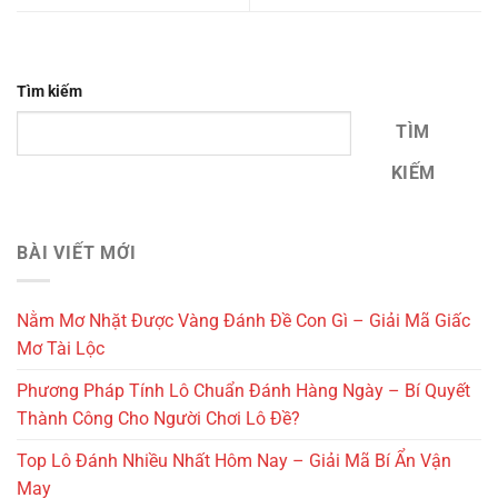
Tìm kiếm
TÌM
KIẾM
BÀI VIẾT MỚI
Nằm Mơ Nhặt Được Vàng Đánh Đề Con Gì – Giải Mã Giấc
Mơ Tài Lộc
Phương Pháp Tính Lô Chuẩn Đánh Hàng Ngày – Bí Quyết
Thành Công Cho Người Chơi Lô Đề?
Top Lô Đánh Nhiều Nhất Hôm Nay – Giải Mã Bí Ẩn Vận
May