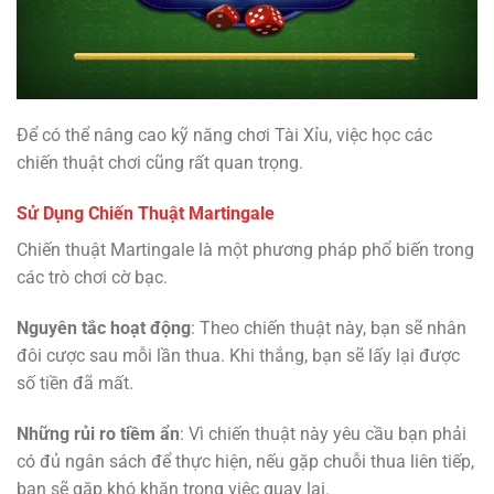
Để có thể nâng cao kỹ năng chơi Tài Xỉu, việc học các
chiến thuật chơi cũng rất quan trọng.
Sử Dụng Chiến Thuật Martingale
Chiến thuật Martingale là một phương pháp phổ biến trong
các trò chơi cờ bạc.
Nguyên tắc hoạt động
: Theo chiến thuật này, bạn sẽ nhân
đôi cược sau mỗi lần thua. Khi thắng, bạn sẽ lấy lại được
số tiền đã mất.
Những rủi ro tiềm ẩn
: Vì chiến thuật này yêu cầu bạn phải
có đủ ngân sách để thực hiện, nếu gặp chuỗi thua liên tiếp,
bạn sẽ gặp khó khăn trong việc quay lại.