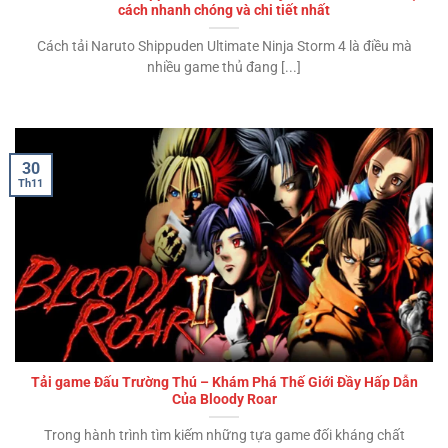
cách nhanh chóng và chi tiết nhất
Cách tải Naruto Shippuden Ultimate Ninja Storm 4 là điều mà
nhiều game thủ đang [...]
30
Th11
Tải game Đấu Trường Thú – Khám Phá Thế Giới Đầy Hấp Dẫn
Của Bloody Roar
Trong hành trình tìm kiếm những tựa game đối kháng chất