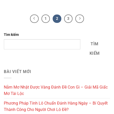
1
2
3
Tìm kiếm
TÌM
KIẾM
BÀI VIẾT MỚI
Nằm Mơ Nhặt Được Vàng Đánh Đề Con Gì – Giải Mã Giấc
Mơ Tài Lộc
Phương Pháp Tính Lô Chuẩn Đánh Hàng Ngày – Bí Quyết
Thành Công Cho Người Chơi Lô Đề?