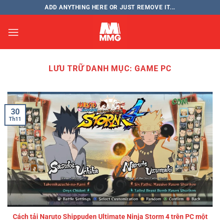
Chuyển
ADD ANYTHING HERE OR JUST REMOVE IT...
đến
nội
dung
LƯU TRỮ DANH MỤC:
GAME PC
30
Th11
Cách tải Naruto Shippuden Ultimate Ninja Storm 4 trên PC một