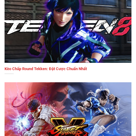
Kèo Chấp Round Tekken: Đặt Cược Chuẩn Nhất