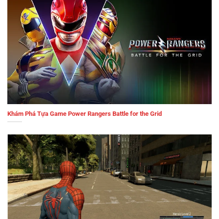
Khám Phá Tựa Game Power Rangers Battle for the Grid