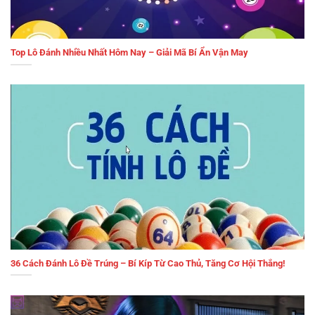
Top Lô Đánh Nhiều Nhất Hôm Nay – Giải Mã Bí Ẩn Vận May
36 Cách Đánh Lô Đề Trúng – Bí Kíp Từ Cao Thủ, Tăng Cơ Hội Thắng!