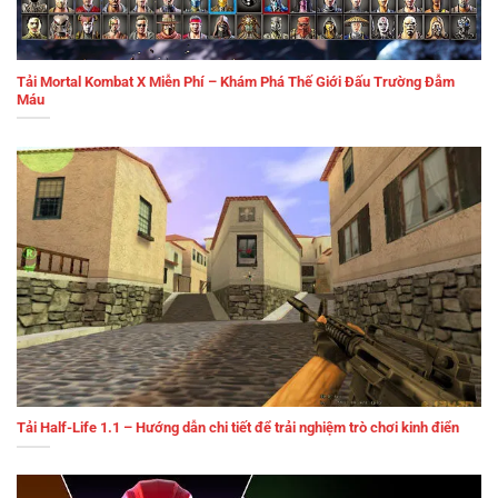
Tải Mortal Kombat X Miễn Phí – Khám Phá Thế Giới Đấu Trường Đẫm
Máu
Tải Half-Life 1.1 – Hướng dẫn chi tiết để trải nghiệm trò chơi kinh điển