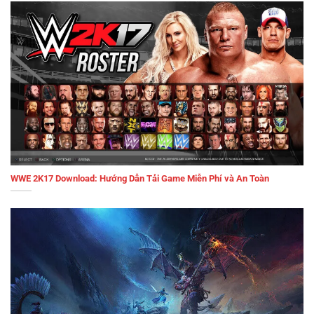
WWE 2K17 Download: Hướng Dẫn Tải Game Miễn Phí và An Toàn