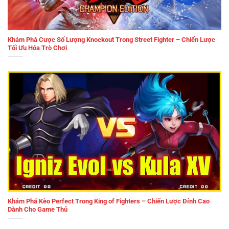
Khám Phá Cược Số Lượng Knockout Trong Street Fighter – Chiến Lược
Tối Ưu Hóa Trò Chơi
Khám Phá Kèo Perfect Trong King of Fighters – Chiến Lược Đỉnh Cao
Dành Cho Game Thủ