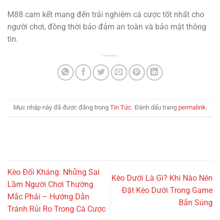
M88 cam kết mang đến trải nghiệm cá cược tốt nhất cho
người chơi, đồng thời bảo đảm an toàn và bảo mật thông
tin.
Mục nhập này đã được đăng trong
Tin Tức
. Đánh dấu trang
permalink
.
Kèo Đối Kháng: Những Sai
Kèo Dưới Là Gì? Khi Nào Nên
Lầm Người Chơi Thường
Đặt Kèo Dưới Trong Game
Mắc Phải – Hướng Dẫn
Bắn Súng
Tránh Rủi Ro Trong Cá Cược