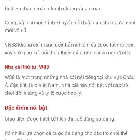
Dịch vụ thanh toán nhanh chóng và an toàn.
Cung cấp chương trình khuyến mãi hấp dẫn cho người chơi
mới và cũ.
VN88 không chỉ mang đến trải nghiệm cá cược tốt mà còn
xây dựng sự kết nối thân thiện giữa nhà cái và người chơi.
Nhà cái thứ tư: W88
W88 là một trong những nhà cái nổi tiếng tại khu vực Châu
Á, đặc biệt là ở Việt Nam. Nhà cái này nổi bật với các trò
chơi đối kháng và tỷ lệ cược hợp lý.
Đặc điểm nổi bật
Giao diện được thiết kế hiện đại, dễ dàng sử dụng.
Có nhiều lựa chọn cá cược đa dạng cho các trò chơi thể