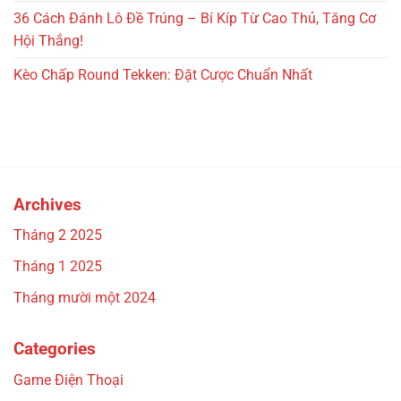
36 Cách Đánh Lô Đề Trúng – Bí Kíp Từ Cao Thủ, Tăng Cơ
Hội Thắng!
Kèo Chấp Round Tekken: Đặt Cược Chuẩn Nhất
Archives
Tháng 2 2025
Tháng 1 2025
Tháng mười một 2024
Categories
Game Điện Thoại