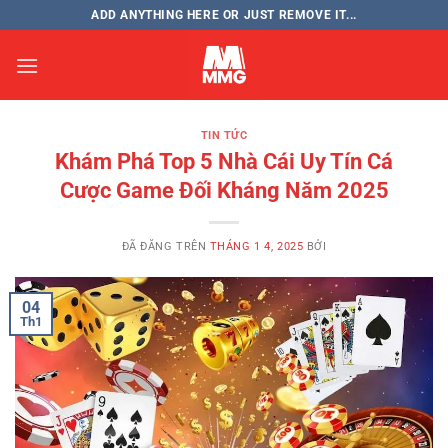
Chuyển
ADD ANYTHING HERE OR JUST REMOVE IT...
đến
nội
dung
TIN TỨC
Khám Phá Top 5 Nhà Cái Uy Tín Cá
Cược Game Đối Kháng Năm 2025
ĐÃ ĐĂNG TRÊN
THÁNG 1 4, 2025
BỞI
04
Th1