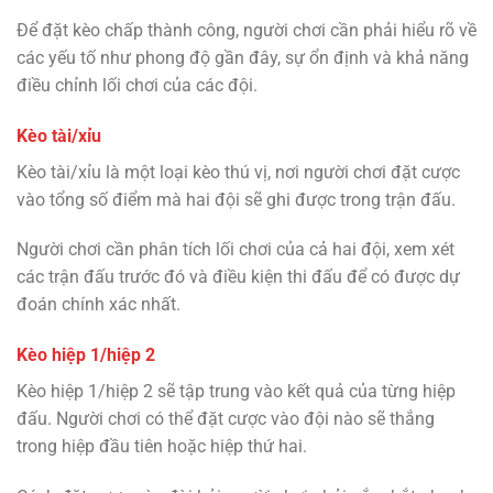
Để đặt kèo chấp thành công, người chơi cần phải hiểu rõ về
các yếu tố như phong độ gần đây, sự ổn định và khả năng
điều chỉnh lối chơi của các đội.
Kèo tài/xỉu
Kèo tài/xỉu là một loại kèo thú vị, nơi người chơi đặt cược
vào tổng số điểm mà hai đội sẽ ghi được trong trận đấu.
Người chơi cần phân tích lối chơi của cả hai đội, xem xét
các trận đấu trước đó và điều kiện thi đấu để có được dự
đoán chính xác nhất.
Kèo hiệp 1/hiệp 2
Kèo hiệp 1/hiệp 2 sẽ tập trung vào kết quả của từng hiệp
đấu. Người chơi có thể đặt cược vào đội nào sẽ thắng
trong hiệp đầu tiên hoặc hiệp thứ hai.