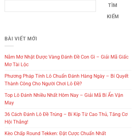
TÌM
KIẾM
BÀI VIẾT MỚI
Nằm Mơ Nhặt Được Vàng Đánh Đề Con Gì – Giải Mã Giấc
Mơ Tài Lộc
Phương Pháp Tính Lô Chuẩn Đánh Hàng Ngày – Bí Quyết
Thành Công Cho Người Chơi Lô Đề?
Top Lô Đánh Nhiều Nhất Hôm Nay – Giải Mã Bí Ẩn Vận
May
36 Cách Đánh Lô Đề Trúng – Bí Kíp Từ Cao Thủ, Tăng Cơ
Hội Thắng!
Kèo Chấp Round Tekken: Đặt Cược Chuẩn Nhất