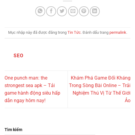
Mục nhập này đã được đăng trong
Tin Tức
. Đánh dấu trang
permalink
.
SEO
One punch man: the
Khám Phá Game Đối Kháng
strongest sea apk – Tải
Trong Sòng Bài Online – Trải
game hành động siêu hấp
Nghiệm Thú Vị Từ Thế Giới
dẫn ngay hôm nay!
Ảo
Tìm kiếm