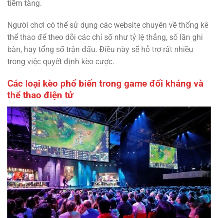
tiềm tàng.
Người chơi có thể sử dụng các website chuyên về thống kê
thể thao để theo dõi các chỉ số như tỷ lệ thắng, số lần ghi
bàn, hay tổng số trận đấu. Điều này sẽ hỗ trợ rất nhiều
trong việc quyết định kèo cược.
Các loại kèo phổ biến trong game đối kháng và
thể thao điện tử