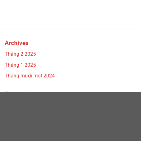
Archives
Tháng 2 2025
Tháng 1 2025
Tháng mười một 2024
Categories
Game Điện Thoại
Game PC
Tin Tức